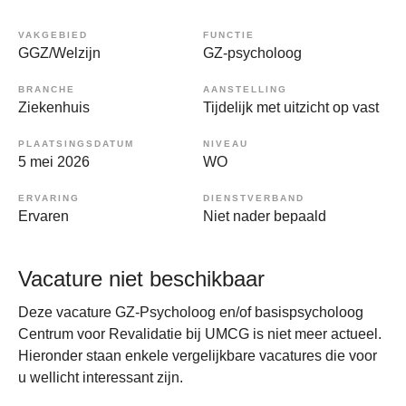
VAKGEBIED
FUNCTIE
GGZ/Welzijn
GZ-psycholoog
BRANCHE
AANSTELLING
Ziekenhuis
Tijdelijk met uitzicht op vast
PLAATSINGSDATUM
NIVEAU
5 mei 2026
WO
ERVARING
DIENSTVERBAND
Ervaren
Niet nader bepaald
Vacature niet beschikbaar
Deze vacature GZ-Psycholoog en/of basispsycholoog
Centrum voor Revalidatie bij UMCG is niet meer actueel.
Hieronder staan enkele vergelijkbare vacatures die voor
u wellicht interessant zijn.